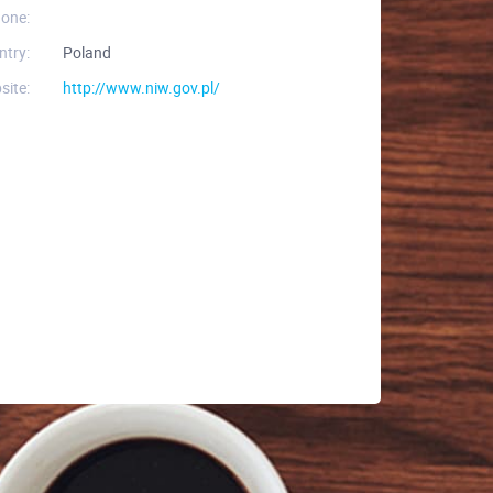
one:
ntry:
Poland
site:
http://www.niw.gov.pl/