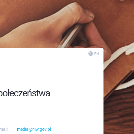
EN
Społeczeństwa
mail:
media@niw.gov.pl